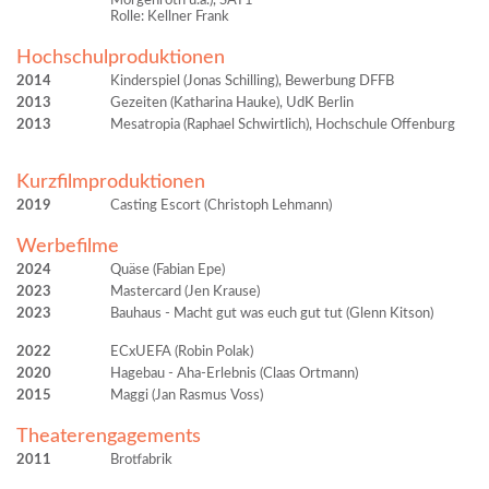
Morgenroth u.a.), SAT1
Rolle: Kellner Frank
Hochschulproduktionen
2014
Kinderspiel (Jonas Schilling), Bewerbung DFFB
2013
Gezeiten (Katharina Hauke), UdK Berlin
2013
Mesatropia (Raphael Schwirtlich), Hochschule Offenburg
Kurzfilmproduktionen
2019
Casting Escort (Christoph Lehmann)
Werbefilme
2024
Quäse (Fabian Epe)
2023
Mastercard (Jen Krause)
2023
Bauhaus - Macht gut was euch gut tut (Glenn Kitson)
2022
ECxUEFA (Robin Polak)
2020
Hagebau - Aha-Erlebnis (Claas Ortmann)
2015
Maggi (Jan Rasmus Voss)
Theaterengagements
2011
Brotfabrik