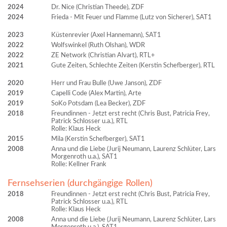
2024
Dr. Nice (Christian Theede), ZDF
2024
Frieda - Mit Feuer und Flamme (Lutz von Sicherer), SAT1
2023
Küstenrevier (Axel Hannemann), SAT1
2022
Wolfswinkel (Ruth Olshan), WDR
2022
ZE Network (Christian Alvart), RTL+
2021
Gute Zeiten, Schlechte Zeiten (Kerstin Schefberger), RTL
2020
Herr und Frau Bulle (Uwe Janson), ZDF
2019
Capelli Code (Alex Martin), Arte
2019
SoKo Potsdam (Lea Becker), ZDF
2018
Freundinnen - Jetzt erst recht (Chris Bust, Patricia Frey,
Patrick Schlosser u.a.), RTL
Rolle: Klaus Heck
2015
Mila (Kerstin Schefberger), SAT1
2008
Anna und die Liebe (Jurij Neumann, Laurenz Schlüter, Lars
Morgenroth u.a.), SAT1
Rolle: Kellner Frank
Fernsehserien (durchgängige Rollen)
2018
Freundinnen - Jetzt erst recht (Chris Bust, Patricia Frey,
Patrick Schlosser u.a.), RTL
Rolle: Klaus Heck
2008
Anna und die Liebe (Jurij Neumann, Laurenz Schlüter, Lars