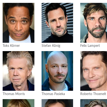
Toks Körner
Stefan König
Felix Lampert
Thomas Morris
Thomas Pasieka
Roberto Thoenelt