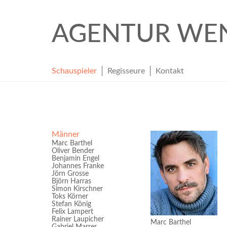
AGENTUR WE
Schauspieler
Regisseure
Kontakt
Männer
Marc Barthel
Oliver Bender
Benjamin Engel
Johannes Franke
Jörn Grosse
Björn Harras
Simon Kirschner
Toks Körner
Stefan König
Felix Lampert
Rainer Laupicher
Marc Barthel