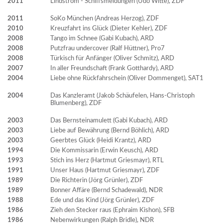
2011
Lindström - Schiffsmeldungen (Udo Witte), ZDF
2011
SoKo München (Andreas Herzog), ZDF
2010
Kreuzfahrt ins Glück (Dieter Kehler), ZDF
2008
Tango im Schnee (Gabi Kubach), ARD
2008
Putzfrau undercover (Ralf Hüttner), Pro7
2008
Türkisch für Anfänger (Oliver Schmitz), ARD
2007
In aller Freundschaft (Frank Gotthardy), ARD
2004
Liebe ohne Rückfahrschein (Oliver Dommenget), SAT1
2004
Das Kanzleramt (Jakob Schäufelen, Hans-Christoph
Blumenberg), ZDF
2003
Das Bernsteinamulett (Gabi Kubach), ARD
2003
Liebe auf Bewährung (Bernd Böhlich), ARD
2003
Geerbtes Glück (Heidi Krantz), ARD
1994
Die Kommissarin (Erwin Keusch), ARD
1993
Stich ins Herz (Hartmut Griesmayr), RTL
1991
Unser Haus (Hartmut Griesmayr), ZDF
1989
Die Richterin (Jörg Grünler), ZDF
1989
Bonner Affäre (Bernd Schadewald), NDR
1988
Ede und das Kind (Jörg Grünler), ZDF
1986
Zieh den Stecker raus (Ephraim Kishon), SFB
1986
Nebenwirkungen (Ralph Bridle), NDR