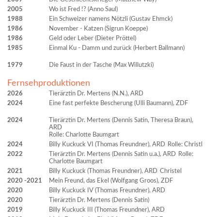
2005
Wo ist Fred !? (Anno Saul)
1988
Ein Schweizer namens Nötzli (Gustav Ehmck)
1986
November - Katzen (Sigrun Koeppe)
1986
Geld oder Leber (Dieter Pröttel)
1985
Einmal Ku - Damm und zurück (Herbert Ballmann)
1979
Die Faust in der Tasche (Max Willutzki)
Fernsehproduktionen
2026
Tierärztin Dr. Mertens (N.N.), ARD
2024
Eine fast perfekte Bescherung (Ulli Baumann), ZDF
2024
Tierärztin Dr. Mertens (Dennis Satin, Theresa Braun),
ARD
Rolle: Charlotte Baumgart
2024
Billy Kuckuck VI (Thomas Freundner), ARD
Rolle: Christl
2022
Tierärztin Dr. Mertens (Dennis Satin u.a.), ARD
Rolle:
Charlotte Baumgart
2021
Billy Kuckuck (Thomas Freundner), ARD
Christel
2020
2021
Mein Freund, das Ekel (Wolfgang Groos), ZDF
2020
Billy Kuckuck IV (Thomas Freundner), ARD
2020
Tierärztin Dr. Mertens (Dennis Satin)
2019
Billy Kuckuck III (Thomas Freundner), ARD