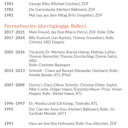
1983
George Riley (Michael Günther), ZDF
1982
Die Gartenlaube (Herbert Ballmann), ZDF
1981
Mal raus aus dem Alltag (Fritz Umgelter), ZDF
Fernsehserien (durchgängige Rollen)
2017
2021
Mein Freund, das Ekel (Marco Petry), ZDF
Rolle: Elfie
2017
2024
Billy Kuckuck (Jan Ruzicka, Thomas Freundner), Rolle:
Christel, ARD Degeto
2005
2026
Tierärztin Dr. Mertens (Karola Hattop, Mathias Luther,
Thomas Nennstiel, Thomas Durchschlag, Dennis Satin),
ARD
Rolle: Charlotte Baumgart
2012
2013
Schmidt - Chaos auf Rezept (Alexander Dierbach), Rolle :
Amelie Bender, RTL (Pilot)
2007
2009
Doctor's Diary (Oliver Schmitz, Christian Ditter, Sophie
Allet-Coche, Holger Haase, Franziska Meyer-Price, Vivien
Hoppe), Rolle : Bärbel Haase, RTL
1996
1997
Dr. Monika Lindt (Uli König), Titelrolle, RTL
1995
Der Clan der Anna Voss (Herbert Ballmann), Rolle : Dr.
Gerlinde Mendel, SAT1
1991
Haus am See (Ilse Hofmann), Rolle: Frau Allescher, ZDF