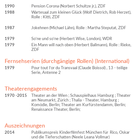
1990
Pension Corona (Norbert Schultze jr.), ZDF
1988
Wartesaal zum kleinen Glück (Wolf Dietrich, Rob Herzet),
Rolle : Kitti, ZDF
1987
Jokehnen (Michael Lähn), Rolle : Martha Steputat, ZDF
1979
So‘ne und so‘ne (Herbert Wise, London), WDR
1979
Ein Mann will nach oben (Herbert Ballmann), Rolle : Rieke,
ZDF
Fernsehserien (durchgängige Rollen) (International)
1979
Pour tout l‘or du Transvaal (Claude Boissol) , 13 - teilige
Serie, Antenne 2
Theaterengagements
1970
2015
Theater an der Wien ; Schauspielhaus Hamburg ; Theater
am Neumarkt, Zürich ; Thalia - Theater, Hamburg ;
Komödie, Berlin; Theater am Kurfürstendamm, Berlin;
Renaissance Theater, Berlin;
Auszeichnungen
2014
Publikumspreis Kinderfilmfest München für
Rico, Oskar
und die Tieferschatten (Neele Leana Vollmar)