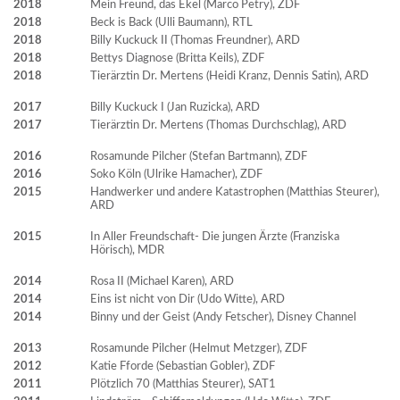
2018
Mein Freund, das Ekel (Marco Petry), ZDF
2018
Beck is Back (Ulli Baumann), RTL
2018
Billy Kuckuck II (Thomas Freundner), ARD
2018
Bettys Diagnose (Britta Keils), ZDF
2018
Tierärztin Dr. Mertens (Heidi Kranz, Dennis Satin), ARD
2017
Billy Kuckuck I (Jan Ruzicka), ARD
2017
Tierärztin Dr. Mertens (Thomas Durchschlag), ARD
2016
Rosamunde Pilcher (Stefan Bartmann), ZDF
2016
Soko Köln (Ulrike Hamacher), ZDF
2015
Handwerker und andere Katastrophen (Matthias Steurer),
ARD
2015
In Aller Freundschaft- Die jungen Ärzte (Franziska
Hörisch), MDR
2014
Rosa II (Michael Karen), ARD
2014
Eins ist nicht von Dir (Udo Witte), ARD
2014
Binny und der Geist (Andy Fetscher), Disney Channel
2013
Rosamunde Pilcher (Helmut Metzger), ZDF
2012
Katie Fforde (Sebastian Gobler), ZDF
2011
Plötzlich 70 (Matthias Steurer), SAT1